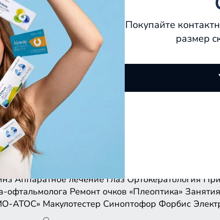
Покупайте контактн
размер с
инз
Аппаратное лечение глаз
Ортокератология
При
а-офтальмолога
Ремонт очков
«Плеоптика»
Занятия
МО-АТОС»
Макулотестер
Синоптофор
Форбис
Элект
инз
Аппаратное лечение глаз
Ортокератология
При
а-офтальмолога
Ремонт очков
«Плеоптика»
Занятия
МО-АТОС»
Макулотестер
Синоптофор
Форбис
Элект