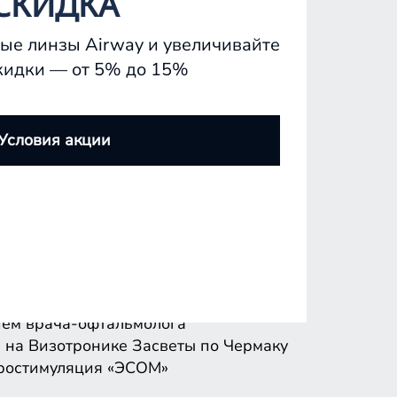
СКИДКА
ые линзы Airway и увеличивайте
кидки — от 5% до 15%
ем врача-офтальмолога
 на Визотронике
Засветы по Чермаку
Условия акции
ростимуляция «ЭСОМ»
ем врача-офтальмолога
 на Визотронике
Засветы по Чермаку
ростимуляция «ЭСОМ»