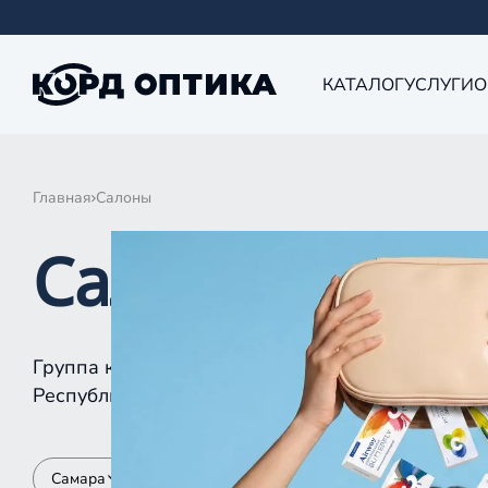
КАТАЛОГ
УСЛУГИ
О
Главная
Салоны
Салоны КОРД 
Группа компаний «Корд Оптика» - это более 10
Республике Татарстан, Самаре, Уфе, Рыбинске.
Самара