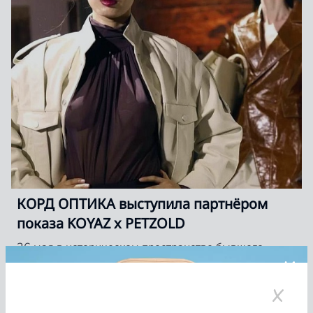
КОРД ОПТИКА выступила партнёром
показа KOYAZ x PETZOLD
26 мая в историческом пространстве бывшего
пивоваренного завода Петцольда состоялся показ
KOYAZ x PETZOLD
Читать