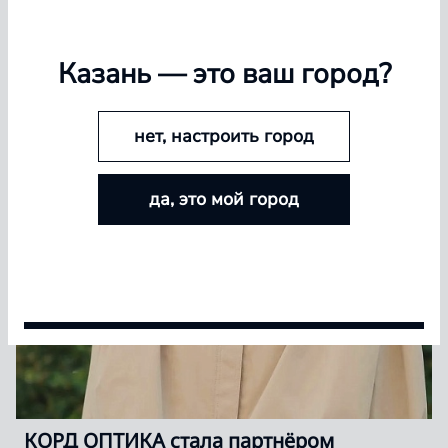
18 июня 2026
Казань
— это ваш город?
нет, настроить город
БОЛЬШЕ ЛИНЗ — БОЛЬШЕ СКИДКА
да, это мой город
Покупайте контактные линзы Airway и увеличивайте
размер скидки — от 5% до 15%
Условия акции
КОРД ОПТИКА стала партнёром