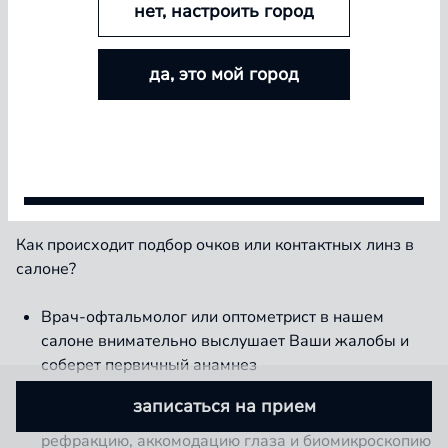
нет, настроить город
БОЛЬШЕ ЛИНЗ — БОЛЬШЕ СКИДКА
да, это мой город
Покупайте контактные линзы Airway и увеличивайте
Что делать, если Ваше зрение ухудшилось и требует
размер скидки — от 5% до 15%
коррекции? Конечно же купить очки или контактные
линзы. А чтобы носить очки или контактные линзы
было комфортно – необходимо правильно их
Условия акции
подобрать.
Как происходит подбор очков или контактных линз в
салоне?
Врач-офтальмолог или оптометрист в нашем
салоне внимательно выслушает Ваши жалобы и
соберет первичный анамнез
Проведет комплексное обследование зрения,
записаться на прием
выяснив остроту зрения (вдали и вблизи),
рефракцию, аккомодацию глаза и биомикроскопию