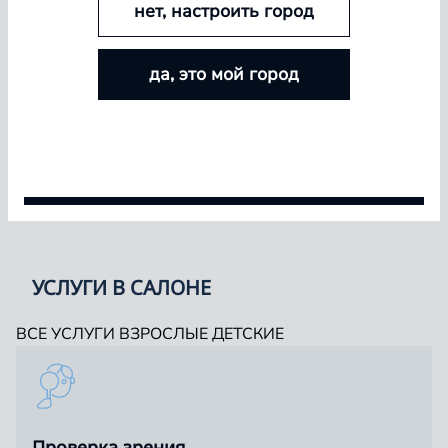
офтальмологов, которым вы можете доверить своё
нет, настроить город
зрение
БОЛЬШЕ ЛИНЗ — БОЛЬШЕ СКИДКА
да, это мой город
Покупайте контактные линзы Airway и увеличивайте
размер скидки — от 5% до 15%
СПЕЦИАЛЬНОСТЬ
Условия акции
УСЛУГИ В САЛОНЕ
ВСЕ УСЛУГИ
ВЗРОСЛЫЕ
ДЕТСКИЕ
Проверка зрения