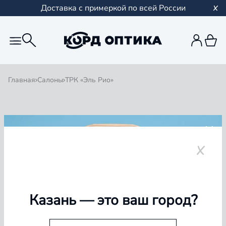
Доставка с примеркой по всей России
Главная
Салоны
ТРК «Эль Рио»
Назад
ТРК «Эль Рио»
+7 (961) 383-56-93
1 / 0
Специалисты
Казань
— это ваш город?
Наши специалисты — это команда опытных