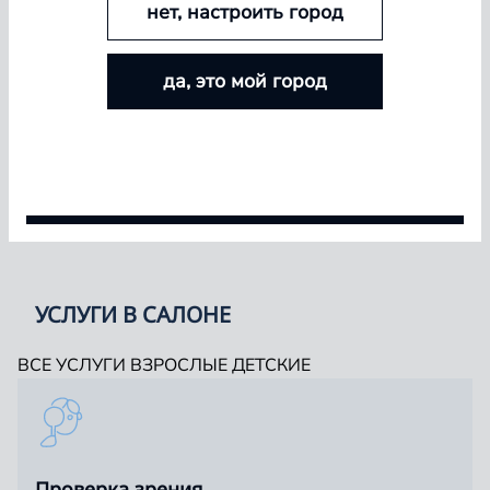
офтальмологов, которым вы можете доверить своё
нет, настроить город
зрение
БОЛЬШЕ ЛИНЗ — БОЛЬШЕ СКИДКА
да, это мой город
Покупайте контактные линзы Airway и увеличивайте
размер скидки — от 5% до 15%
СПЕЦИАЛЬНОСТЬ
Условия акции
УСЛУГИ В САЛОНЕ
ВСЕ УСЛУГИ
ВЗРОСЛЫЕ
ДЕТСКИЕ
Проверка зрения