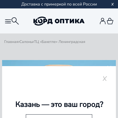
Доставка с примеркой по всей России
Главная
Салоны
ТЦ «Бахетле» Ленинградская
Назад
ТЦ «Бахетле» Ленинградская
+7 (843) 205-35-28
1 / 0
Специалисты
Казань
— это ваш город?
Наши специалисты — это команда опытных