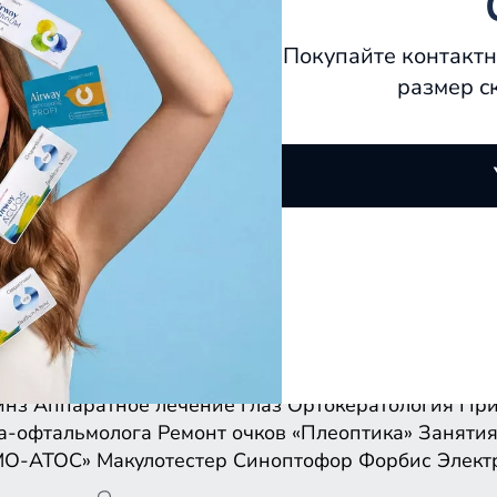
Покупайте контактн
размер с
инз
Аппаратное лечение глаз
Ортокератология
При
а-офтальмолога
Ремонт очков
«Плеоптика»
Занятия
МО-АТОС»
Макулотестер
Синоптофор
Форбис
Элект
инз
Аппаратное лечение глаз
Ортокератология
При
а-офтальмолога
Ремонт очков
«Плеоптика»
Занятия
МО-АТОС»
Макулотестер
Синоптофор
Форбис
Элект