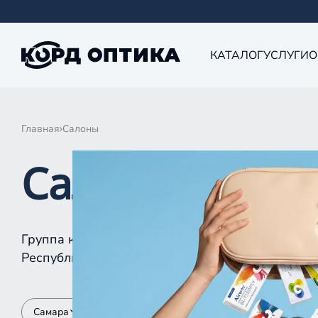
КАТАЛОГ
УСЛУГИ
О
Главная
Салоны
Салоны КОРД 
Группа компаний «Корд Оптика» - это более 10
Республике Татарстан, Самаре, Уфе, Рыбинске.
Самара