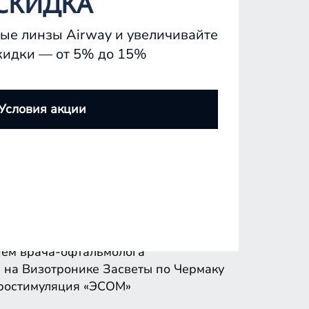
СКИДКА
ые линзы Airway и увеличивайте
кидки — от 5% до 15%
ем врача-офтальмолога
 на Визотронике
Засветы по Чермаку
Условия акции
ростимуляция «ЭСОМ»
ем врача-офтальмолога
 на Визотронике
Засветы по Чермаку
ростимуляция «ЭСОМ»