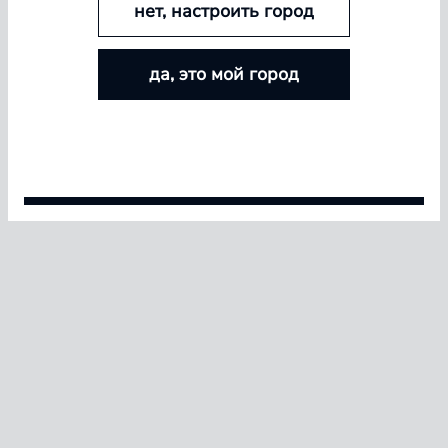
нет, настроить город
БОЛЬШЕ ЛИНЗ — БОЛЬШЕ СКИДКА
да, это мой город
Покупайте контактные линзы Airway и увеличивайте
размер скидки — от 5% до 15%
Условия акции