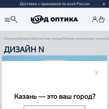
Доставка с примеркой по всей России
Главная
Каталог
Контактные линзы
Мягкие контактные линзы
М
ДИЗАЙН N
1
0 товаров
Казань
— это ваш город?