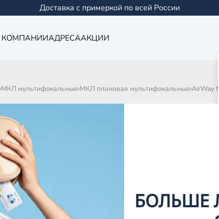
Доставка с примеркой по всей России
 КОМПАНИИ
АДРЕСА
АКЦИИ
МКЛ мультифокальные
МКЛ плановая мультифокальные
AirWay M
IFOCAL
0 товаров
БОЛЬШЕ 