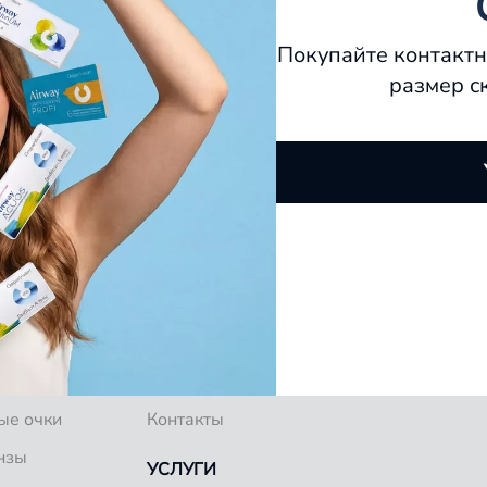
Покупайте контактн
размер с
О КОМПАНИИ
ков
Специалисты
Блог
ые очки
Контакты
нзы
УСЛУГИ