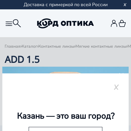
Доставка с примеркой по всей России
Главная
Каталог
Контактные линзы
Мягкие контактные линзы
М
ADD 1.5
1
0 товаров
Казань
— это ваш город?