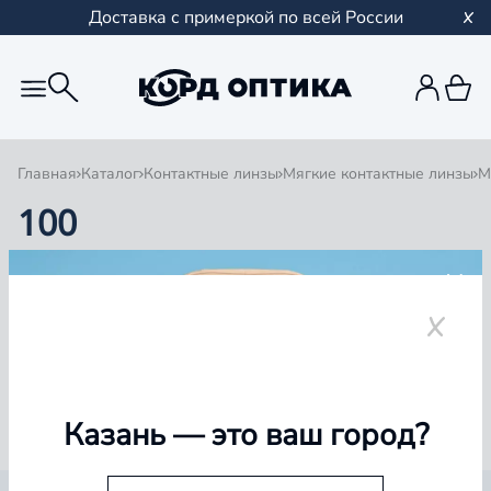
Доставка с примеркой по всей России
Главная
Каталог
Контактные линзы
Мягкие контактные линзы
М
100
1
0 товаров
Казань
— это ваш город?