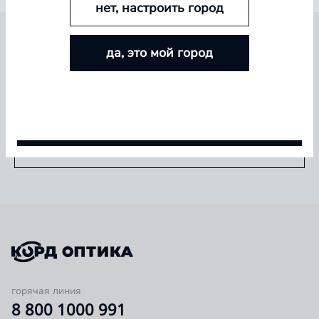
нет, настроить город
БОЛЬШЕ ЛИНЗ — БОЛЬШЕ СКИДКА
БУДЬТЕ В КУРСЕ ВСЕХ НОВИНОК И
да, это мой город
Покупайте контактные линзы Airway и увеличивайте
СПЕЦИАЛЬНЫХ ПРЕДЛОЖЕНИЙ
размер скидки — от 5% до 15%
Условия акции
Подписаться
горячая линия
8 800 1000 991