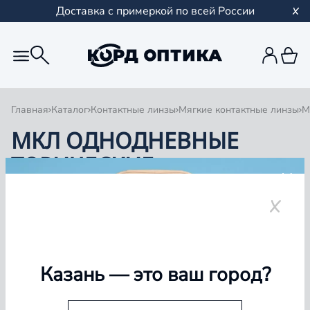
Доставка с примеркой по всей России
Главная
Каталог
Контактные линзы
Мягкие контактные линзы
М
МКЛ ОДНОДНЕВНЫЕ
ТОРИЧЕСКИЕ
1
0 товаров
Казань
— это ваш город?