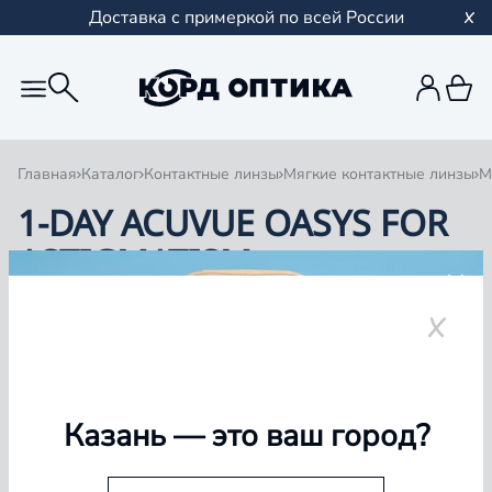
Доставка с примеркой по всей России
Главная
Каталог
Контактные линзы
Мягкие контактные линзы
М
1-DAY ACUVUE OASYS FOR
ASTIGMATISM
1
0 товаров
Казань
— это ваш город?