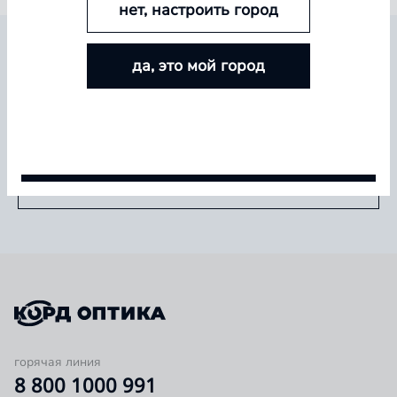
нет, настроить город
БОЛЬШЕ ЛИНЗ — БОЛЬШЕ СКИДКА
БУДЬТЕ В КУРСЕ ВСЕХ НОВИНОК И
да, это мой город
Покупайте контактные линзы Airway и увеличивайте
СПЕЦИАЛЬНЫХ ПРЕДЛОЖЕНИЙ
размер скидки — от 5% до 15%
Условия акции
Подписаться
горячая линия
8 800 1000 991