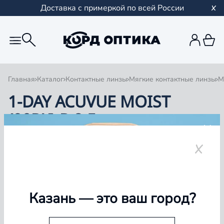
Доставка с примеркой по всей России
Главная
Каталог
Контактные линзы
Мягкие контактные линзы
М
1-DAY ACUVUE MOIST
(90PK) R 8.5
1
0 товаров
Казань
— это ваш город?