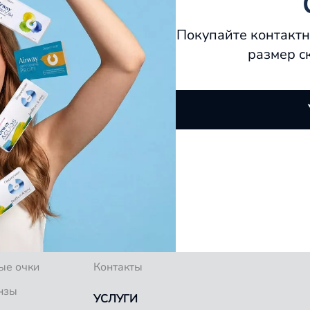
Покупайте контактн
размер с
О КОМПАНИИ
ков
Специалисты
Блог
ые очки
Контакты
нзы
УСЛУГИ