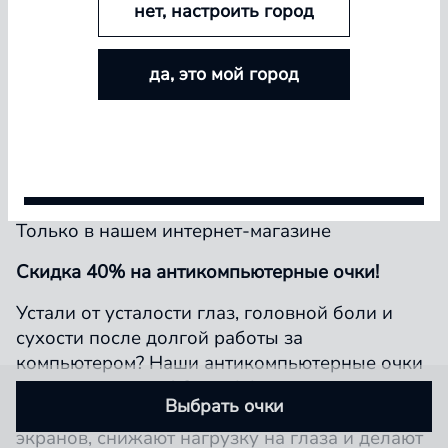
нет, настроить город
БОЛЬШЕ ЛИНЗ — БОЛЬШЕ СКИДКА
да, это мой город
Покупайте контактные линзы Airway и увеличивайте
размер скидки — от 5% до 15%
Условия акции
Только в нашем интернет-магазине
Скидка 40% на антикомпьютерные очки!
Устали от усталости глаз, головной боли и
сухости после долгой работы за
компьютером? Наши антикомпьютерные очки
— ваше спасение! Они эффективно
Выбрать очки
блокируют вредное синее излучение от
экранов, снижают нагрузку на глаза и делают