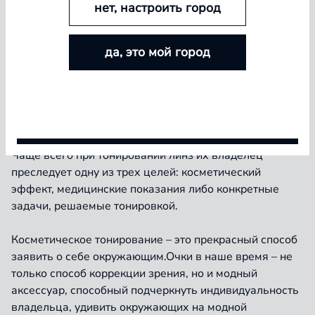
нет, настроить город
БОЛЬШЕ ЛИНЗ — БОЛЬШЕ СКИДКА
да, это мой город
Покупайте контактные линзы Airway и увеличивайте
ВНИМАНИЕ! Тонирование линз в наших салонах
размер скидки — от 5% до 15%
осуществляется только при заказе новых линз. К
сожалению, тонировать линзы в уже имеющихся у Вас
очках невозможно.
Условия акции
Чаще всего при тонировании линз их владелец
преследует одну из трех целей: косметический
эффект, медицинские показания либо конкретные
задачи, решаемые тонировкой.
Косметическое тонирование – это прекрасный способ
заявить о себе окружающим.Очки в наше время – не
только способ коррекции зрения, но и модный
аксессуар, способный подчеркнуть индивидуальность
владельца, удивить окружающих на модной