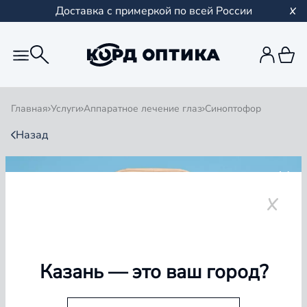
Доставка с примеркой по всей России
Главная
Услуги
Аппаратное лечение глаз
Синоптофор
Назад
СИНОПТОФОР
ОТ 650 ₽ ЗА 1 СЕАНС*
* Точную стоимость сеанса необходимо уточнять у
специалиста
Казань
— это ваш город?