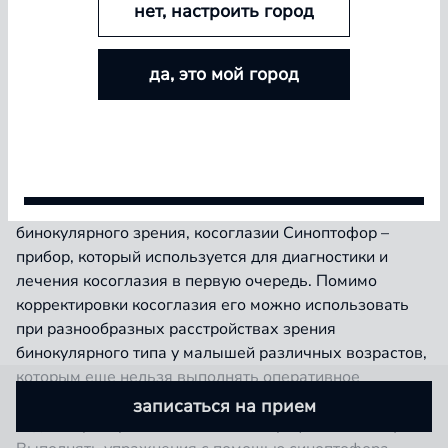
нет, настроить город
БОЛЬШЕ ЛИНЗ — БОЛЬШЕ СКИДКА
да, это мой город
Покупайте контактные линзы Airway и увеличивайте
размер скидки — от 5% до 15%
Применяется для ортоптического лечения косоглазия,
Условия акции
а также для профилактики болезни у людей, входящих
в группу риска. Назначается при: Нарушении
бинокулярного зрения, косоглазии Синоптофор –
прибор, который используется для диагностики и
лечения косоглазия в первую очередь. Помимо
корректировки косоглазия его можно использовать
при разнообразных расстройствах зрения
бинокулярного типа у малышей различных возрастов,
которым еще нельзя выполнять оперативное
вмешательство. Помимо лечебной и диагностической
записаться на прием
задачи прибор также выполняет профилактическую.