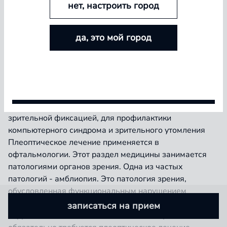
нет, настроить город
БОЛЬШЕ ЛИНЗ — БОЛЬШЕ СКИДКА
да, это мой город
Покупайте контактные линзы Airway и увеличивайте
размер скидки — от 5% до 15%
Набор компьютерных программ для профилактики и
Условия акции
лечения амблиопиии и зрительного утомления.
Назначается при: Амблиопии с центральной
зрительной фиксацией, для профилактики
компьютерного синдрома и зрительного утомления
Плеоптическое лечение применяется в
офтальмологии. Этот раздел медицины занимается
патологиями органов зрения. Одна из частых
патологий - амблиопия. Это патология зрения,
обусловленная функциональным нарушением
зрительного анализатора, которое не поддается
записаться на прием
коррекции с помощью очков. В таком случае