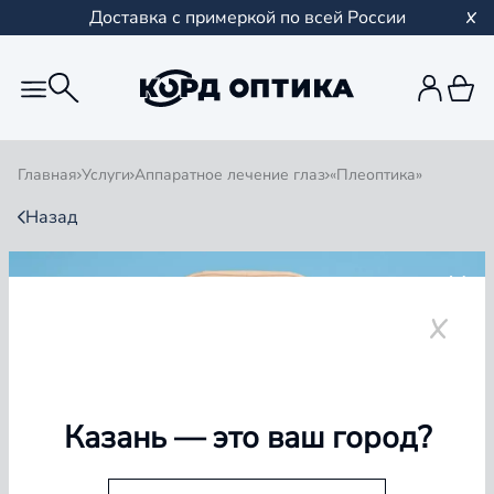
Доставка с примеркой по всей России
Главная
Услуги
Аппаратное лечение глаз
«Плеоптика»
Назад
«ПЛЕОПТИКА»
ОТ 250 ₽ ЗА 1 СЕАНС *
* Точную стоимость сеанса необходимо уточнять у
специалиста
Казань
— это ваш город?