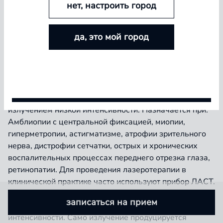
нет, настроить город
БОЛЬШЕ ЛИНЗ — БОЛЬШЕ СКИДКА
да, это мой город
Покупайте контактные линзы Airway и увеличивайте
размер скидки — от 5% до 15%
Условия акции
Прибор воздействует на глаза импульсным лазерным
излучением низкой интенсивности. Назначается при:
Амблиопии с центральной фиксацией, миопии,
гиперметропии, астигматизме, атрофии зрительного
нерва, дистрофии сетчатки, острых и хронических
воспалительных процессах переднего отрезка глаза,
ретинопатии. Для проведения лазеротерапии в
клинической практике часто используют прибор ЛАСТ.
Его лечебный эффект связан с импульсным
записаться на прием
воздействием лазерного излучения низкой
интенсивности. Само излучение продуцируется