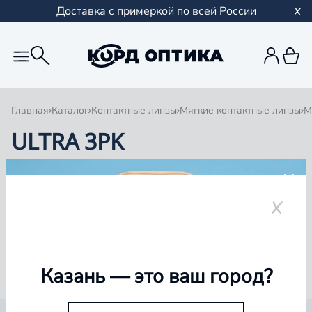
Доставка с примеркой по всей России
Главная
Каталог
Контактные линзы
Мягкие контактные линзы
М
ULTRA 3PK
1
0 товаров
Казань
— это ваш город?