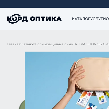
КАТАЛОГ
УСЛУГИ
О
Главная
Каталог
Солнцезащитные очки
TATTVA SHON SG G-