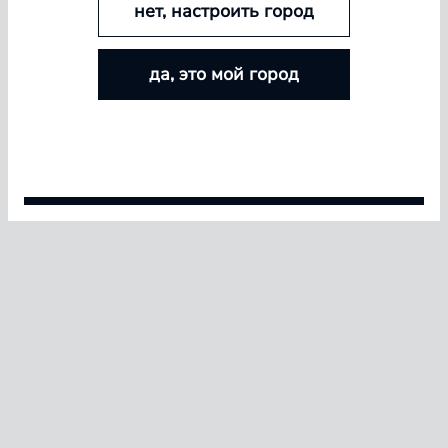
нет, настроить город
БОЛЬШЕ ЛИНЗ — БОЛЬШЕ СКИДКА
да, это мой город
Покупайте контактные линзы Airway и увеличивайте
размер скидки — от 5% до 15%
pinterest
Условия акции