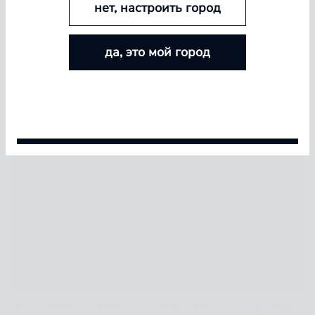
нет, настроить город
БОЛЬШЕ ЛИНЗ — БОЛЬШЕ СКИДКА
да, это мой город
Покупайте контактные линзы Airway и увеличивайте
размер скидки — от 5% до 15%
Условия акции