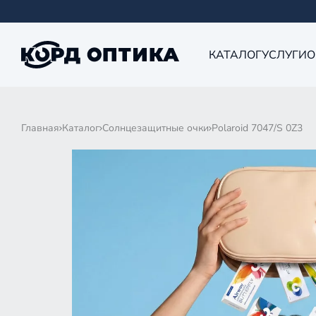
КАТАЛОГ
УСЛУГИ
О
Главная
Каталог
Солнцезащитные очки
Polaroid 7047/S 0Z3