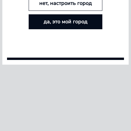
нет, настроить город
БОЛЬШЕ ЛИНЗ — БОЛЬШЕ СКИДКА
да, это мой город
Покупайте контактные линзы Airway и увеличивайте
размер скидки — от 5% до 15%
pinterest
Условия акции