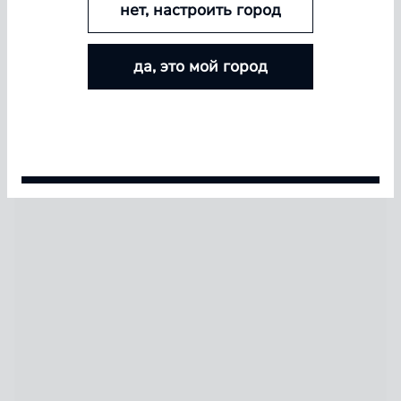
нет, настроить город
БОЛЬШЕ ЛИНЗ — БОЛЬШЕ СКИДКА
да, это мой город
Покупайте контактные линзы Airway и увеличивайте
размер скидки — от 5% до 15%
pinterest
Условия акции