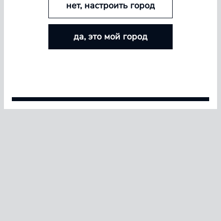
нет, настроить город
БОЛЬШЕ ЛИНЗ — БОЛЬШЕ СКИДКА
да, это мой город
Покупайте контактные линзы Airway и увеличивайте
размер скидки — от 5% до 15%
Условия акции