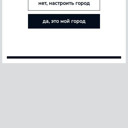
нет, настроить город
БОЛЬШЕ ЛИНЗ — БОЛЬШЕ СКИДКА
да, это мой город
Покупайте контактные линзы Airway и увеличивайте
размер скидки — от 5% до 15%
Условия акции