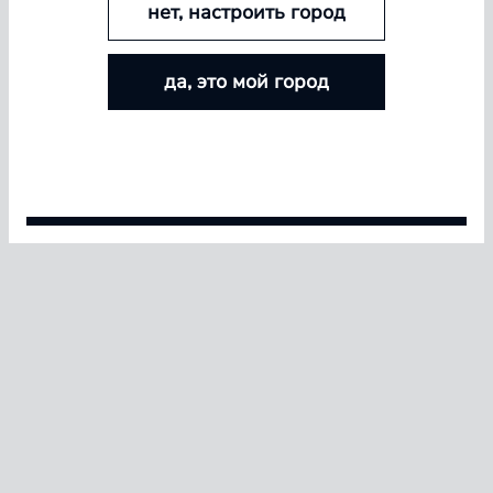
нет, настроить город
БОЛЬШЕ ЛИНЗ — БОЛЬШЕ СКИДКА
да, это мой город
Покупайте контактные линзы Airway и увеличивайте
размер скидки — от 5% до 15%
Условия акции