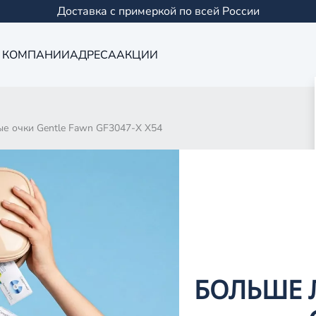
Доставка с примеркой по всей России
 КОМПАНИИ
АДРЕСА
АКЦИИ
е очки Gentle Fawn GF3047-X X54
д
д
д
д
БОЛЬШЕ 