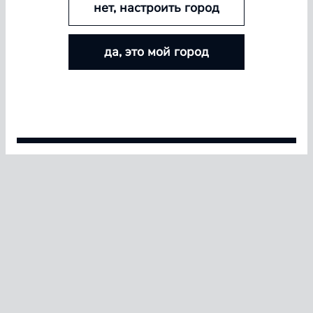
нет, настроить город
БОЛЬШЕ ЛИНЗ — БОЛЬШЕ СКИДКА
да, это мой город
Покупайте контактные линзы Airway и увеличивайте
размер скидки — от 5% до 15%
Условия акции