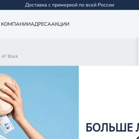
Доставка с примеркой по всей России
 КОМПАНИИ
АДРЕСА
АКЦИИ
 47 Black
д
д
д
д
БОЛЬШЕ 