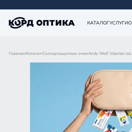
КАТАЛОГ
УСЛУГИ
О
Главная
Каталог
Солнцезащитные очки
Andy Wolf Valerian col