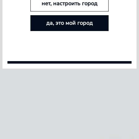
нет, настроить город
БОЛЬШЕ ЛИНЗ — БОЛЬШЕ СКИДКА
да, это мой город
Покупайте контактные линзы Airway и увеличивайте
размер скидки — от 5% до 15%
Условия акции