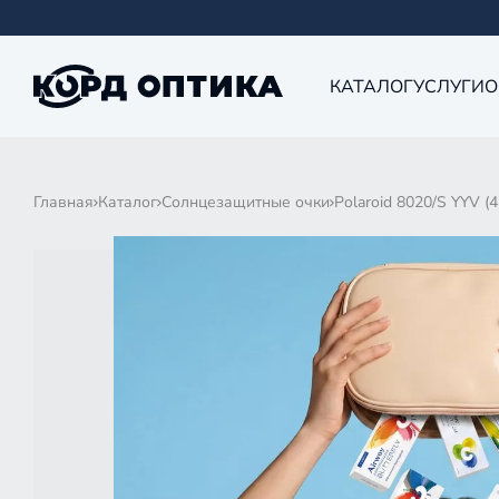
КАТАЛОГ
УСЛУГИ
О
Главная
Каталог
Солнцезащитные очки
Polaroid 8020/S YYV (4