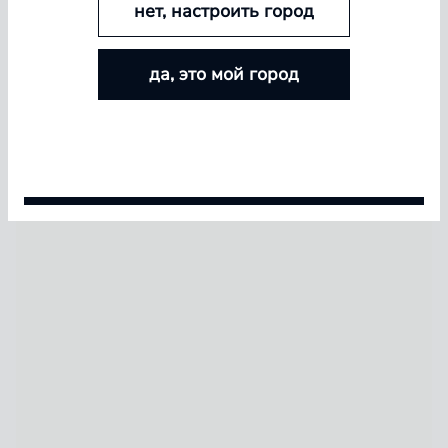
нет, настроить город
БОЛЬШЕ ЛИНЗ — БОЛЬШЕ СКИДКА
да, это мой город
Покупайте контактные линзы Airway и увеличивайте
размер скидки — от 5% до 15%
Условия акции