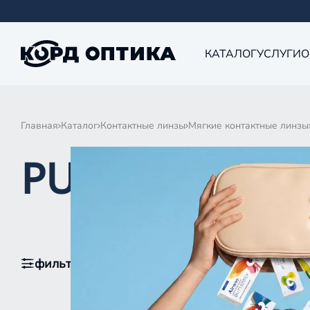
КАТАЛОГ
УСЛУГИ
О
Главная
Каталог
Контактные линзы
Мягкие контактные линзы
PURE VISION 
фильтры
1
По популярности