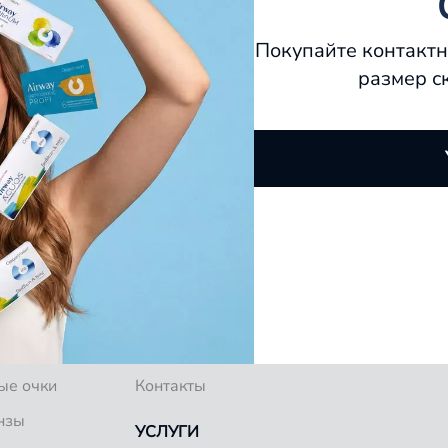
Покупайте контактн
размер с
О КОМПАНИИ
ков
Специалисты
Блог
ые очки
Контакты
нзы
УСЛУГИ