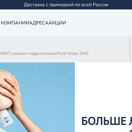
Доставка с примеркой по всей России
 КОМПАНИИ
АДРЕСА
АКЦИИ
МКЛ силикон-гидрогелевые
Pure Vision 2HD
2HD
0 товаров
БОЛЬШЕ 