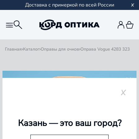
Доставка с примеркой по всей России
Главная
Каталог
Оправы для очков
Оправа Vogue 4283 323
добавлен в корзину
добавлен в корзину
добавлен в корзину
добавлен в корзину
Казань
— это ваш город?