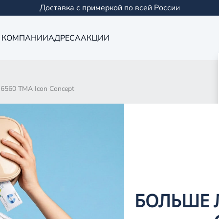
Доставка с примеркой по всей России
 КОМПАНИИ
АДРЕСА
АКЦИИ
 6560 TMA Icon Concept
д
д
д
д
БОЛЬШЕ 