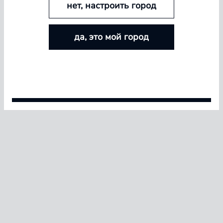
нет, настроить город
БОЛЬШЕ ЛИНЗ — БОЛЬШЕ СКИДКА
да, это мой город
Покупайте контактные линзы Airway и увеличивайте
размер скидки — от 5% до 15%
Условия акции