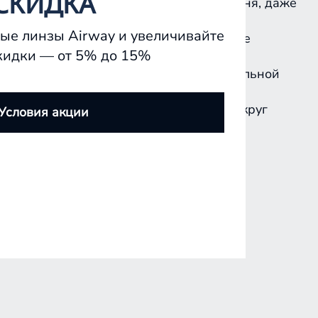
СКИДКА
рт оставался с вами в течение всего дня, даже
ые линзы Airway и увеличивайте
алась чёткой и яркой при разном уровне
кидки — от 5% до 15%
 линзы в блистере, а индикатор правильной
лностью закрывают глаз и область вокруг
Условия акции