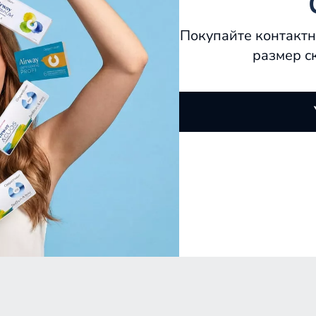
 испарение влаги с поверхности линзы, чтобы комфо
Покупайте контактн
 и уменьшает блики и ореолы, чтобы картинка остав
размер с
тв
у, лёгкая зеленоватая тонировка помогает найти
 заменяют солнцезащитные очки, поскольку не по
тветствии с указаниями специалиста.
ЬТИРУЙТЕСЬ СО СПЕЦИАЛИСТОМ.