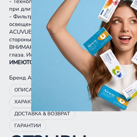
- Технология увлажнения TearStable уменьшает
при длительном использовании гаджетов,
- Фильтр OptiBlue фильтрует 60% синего света
освещенности и за экранами цифровых устройс
ACUVUE® OASYS MAX 1-Day* хорошо держат форм
стороны – определить правильную сторону.
ВНИМАНИЕ! Контактные линзы с УФ-фильтром НЕ
глаза. Используйте солнцезащитные очки в соо
ИМЕЮТСЯ ПРОТИВОПОКАЗАНИЯ, ПРОКОНСУЛ
Бренд
Acuvue
ОПИСАНИЕ
ХАРАКТЕРИСТИКИ
ДОСТАВКА & ВОЗВРАТ
ГАРАНТИИ