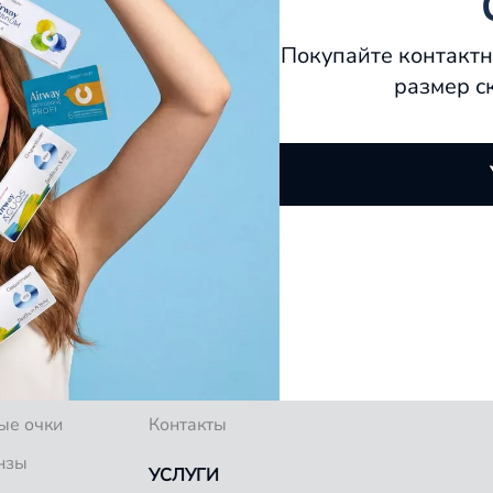
Покупайте контактн
размер с
О КОМПАНИИ
ков
Специалисты
Блог
ые очки
Контакты
нзы
УСЛУГИ