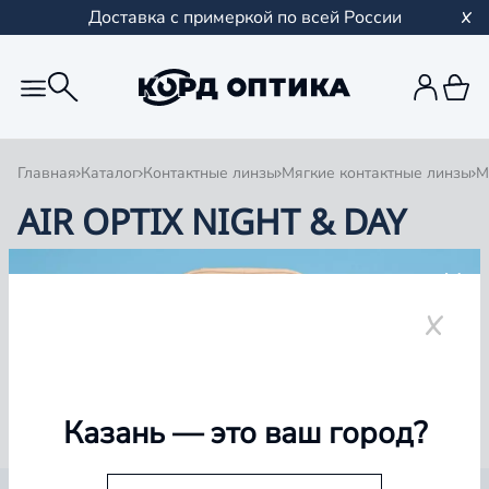
Доставка с примеркой по всей России
Главная
Каталог
Контактные линзы
Мягкие контактные линзы
М
AIR OPTIX NIGHT & DAY
1
0 товаров
Казань
— это ваш город?