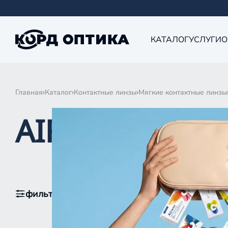
КАТАЛОГ
УСЛУГИ
О
Главная
Каталог
Контактные линзы
Мягкие контактные линзы
AIR OPTIX HY
фильтры
1
По популярности