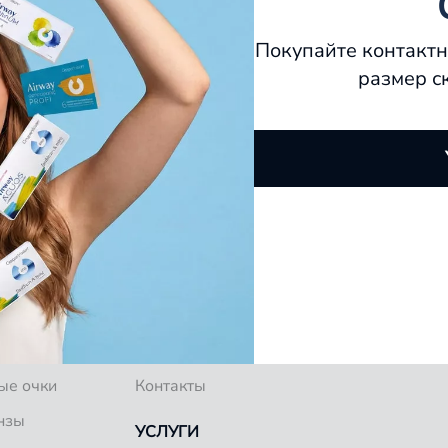
Покупайте контактн
размер с
О КОМПАНИИ
ков
Специалисты
Блог
ые очки
Контакты
нзы
УСЛУГИ