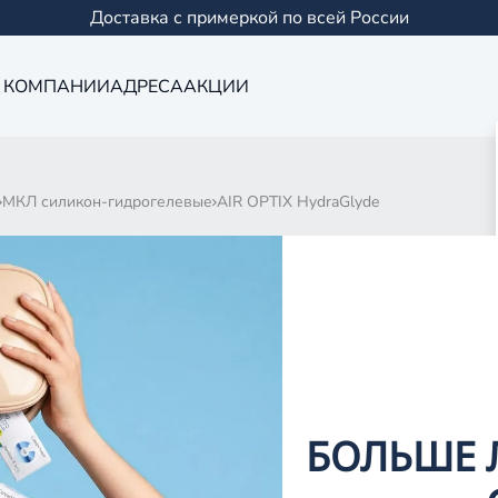
Доставка с примеркой по всей России
 КОМПАНИИ
АДРЕСА
АКЦИИ
МКЛ силикон-гидрогелевые
AIR OPTIX HydraGlyde
DRAGLYDE
0 товаров
БОЛЬШЕ 