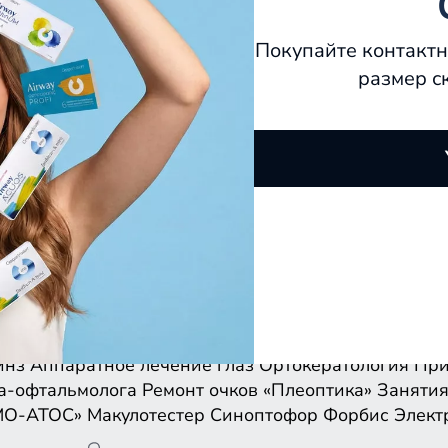
Покупайте контактн
размер с
инз
Аппаратное лечение глаз
Ортокератология
При
а-офтальмолога
Ремонт очков
«Плеоптика»
Занятия
МО-АТОС»
Макулотестер
Синоптофор
Форбис
Элект
инз
Аппаратное лечение глаз
Ортокератология
При
а-офтальмолога
Ремонт очков
«Плеоптика»
Занятия
МО-АТОС»
Макулотестер
Синоптофор
Форбис
Элект