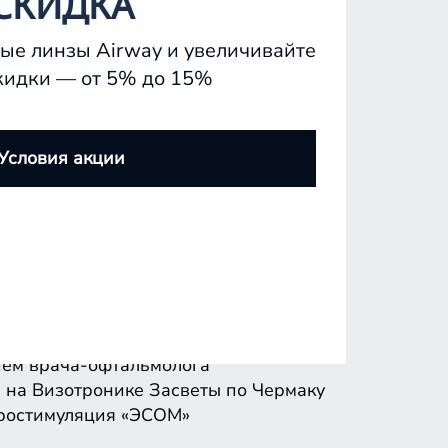
СКИДКА
ые линзы Airway и увеличивайте
кидки — от 5% до 15%
ем врача-офтальмолога
 на Визотронике
Засветы по Чермаку
Условия акции
ростимуляция «ЭСОМ»
ем врача-офтальмолога
 на Визотронике
Засветы по Чермаку
ростимуляция «ЭСОМ»