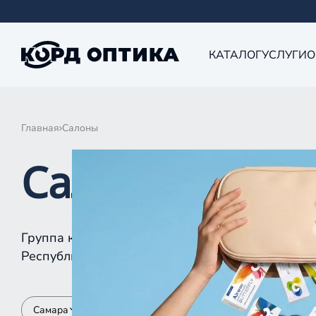
КАТАЛОГ
УСЛУГИ
О
Главная
Салоны
Салоны КОРД 
Группа компаний «Корд Оптика» - это более 10
Республике Татарстан, Самаре, Уфе, Рыбинске.
Самара