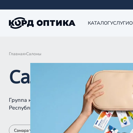
КАТАЛОГ
УСЛУГИ
О
Главная
Салоны
Салоны КОРД 
Группа компаний «Корд Оптика» - это более 10
Республике Татарстан, Самаре, Уфе, Рыбинске.
Самара