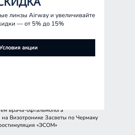
СКИДКА
ые линзы Airway и увеличивайте
кидки — от 5% до 15%
ем врача-офтальмолога
 на Визотронике
Засветы по Чермаку
Условия акции
ростимуляция «ЭСОМ»
ем врача-офтальмолога
 на Визотронике
Засветы по Чермаку
ростимуляция «ЭСОМ»