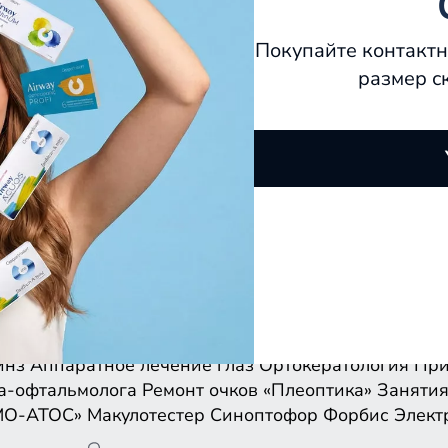
Покупайте контактн
размер с
инз
Аппаратное лечение глаз
Ортокератология
При
а-офтальмолога
Ремонт очков
«Плеоптика»
Занятия
МО-АТОС»
Макулотестер
Синоптофор
Форбис
Элект
инз
Аппаратное лечение глаз
Ортокератология
При
а-офтальмолога
Ремонт очков
«Плеоптика»
Занятия
МО-АТОС»
Макулотестер
Синоптофор
Форбис
Элект