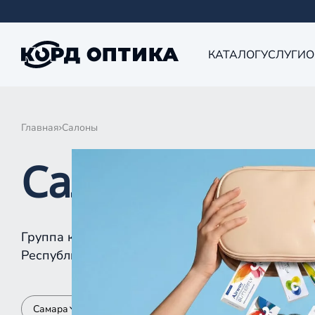
КАТАЛОГ
УСЛУГИ
О
Главная
Салоны
Салоны КОРД 
Группа компаний «Корд Оптика» - это более 10
Республике Татарстан, Самаре, Уфе, Рыбинске.
Самара