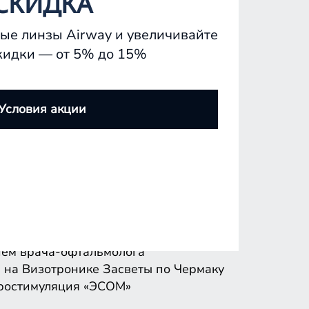
СКИДКА
ые линзы Airway и увеличивайте
кидки — от 5% до 15%
ем врача-офтальмолога
 на Визотронике
Засветы по Чермаку
Условия акции
ростимуляция «ЭСОМ»
ем врача-офтальмолога
 на Визотронике
Засветы по Чермаку
ростимуляция «ЭСОМ»